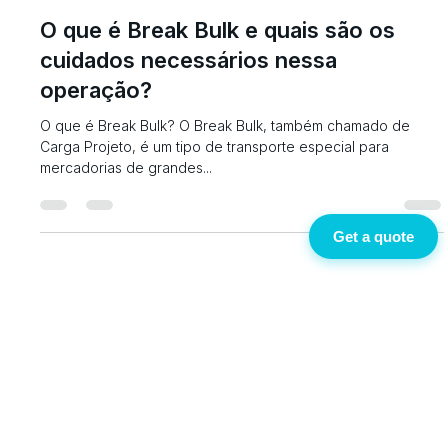
18 de dez. de 2020
2 min de leitura
O que é Break Bulk e quais são os
cuidados necessários nessa
operação?
O que é Break Bulk? O Break Bulk, também chamado de
Carga Projeto, é um tipo de transporte especial para
mercadorias de grandes...
Get a quote
Smart Logistics for Every Challenge
Brisk Logistics São Paulo | +55 11 4564.9060
Rua Gen. Sócrates, 216 - Sala 12 - Penha - São Paulo,
SP - 03632-040