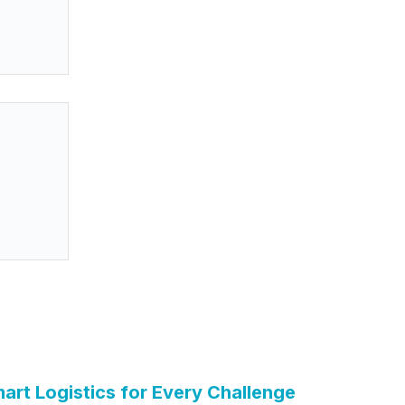
 as
 e
DUIMP
art Logistics for Every Challenge