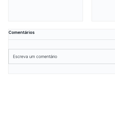
Comentários
Escreva um comentário
Canais de parametrização:
Nova i
como o planejamento da
excelê
importação pode
interna
contribuir para um
fase da
desembaraço mais
eficiente