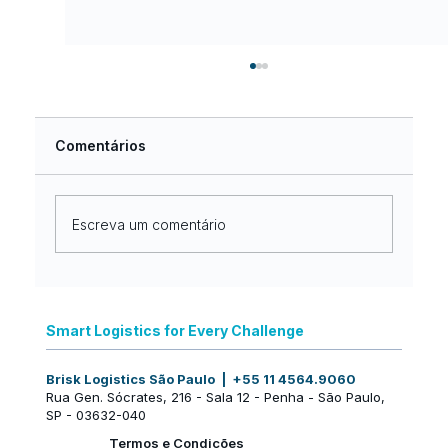
Comentários
Escreva um comentário
Nova identidade, a mesma
excelência no mercado internacional:
Smart Logistics for Every Challenge
uma nova fase da Brisk Logistics
Brisk Logistics São Paulo | +55 11 4564.9060
Rua Gen. Sócrates, 216 - Sala 12 - Penha - São Paulo,
SP - 03632-040
Termos e Condições