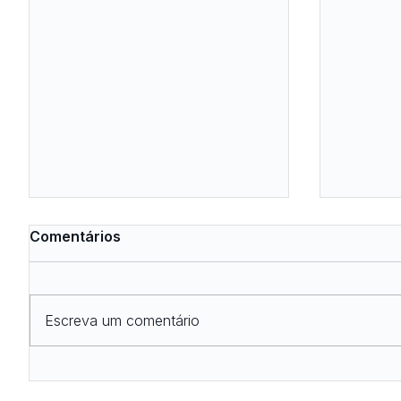
Comentários
Escreva um comentário
Canais de parametrização:
Nova i
como o planejamento da
excelê