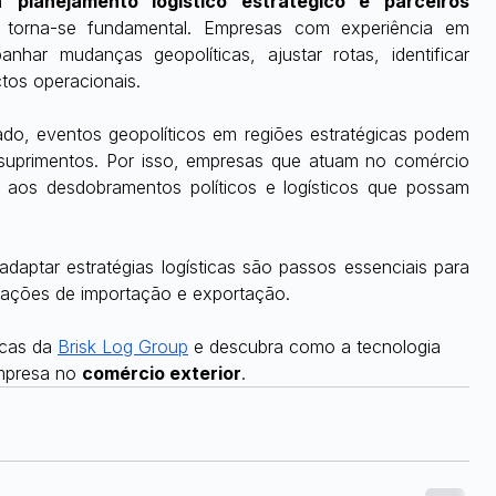
m 
planejamento logístico estratégico e parceiros 
 torna-se fundamental. Empresas com experiência em 
nhar mudanças geopolíticas, ajustar rotas, identificar 
ctos operacionais.
o, eventos geopolíticos em regiões estratégicas podem 
 suprimentos. Por isso, empresas que atuam no comércio 
 aos desdobramentos políticos e logísticos que possam 
daptar estratégias logísticas são passos essenciais para 
rações de importação e exportação.
cas da 
Brisk Log Group
 e descubra como a tecnologia 
mpresa no 
comércio exterior
.